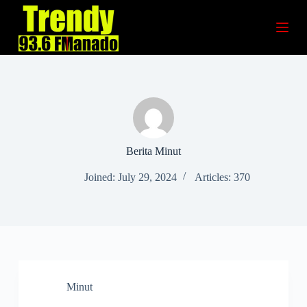
S
k
i
p
t
o
c
o
n
t
e
n
Berita Minut
t
Joined: July 29, 2024
Articles: 370
Minut