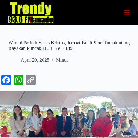
S
k
i
p
t
o
c
Warnai Paskah Yesus Kristus, Jemaat Bukit Sion Tumaluntung
o
Rayakan Puncak HUT Ke – 185
n
t
April 20, 2025
Minut
e
n
t
Fa
W
C
ce
ha
op
bo
ts
y
ok
A
Li
pp
nk