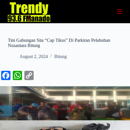
S
k
i
p
t
o
c
Tim Gabungan Sita “Cap Tikus” Di Parkiran Pelabuhan
o
Nusantara Bitung
n
t
August 2, 2024
Bitung
e
n
t
Fa
W
C
ce
ha
op
bo
ts
y
ok
A
Li
pp
nk