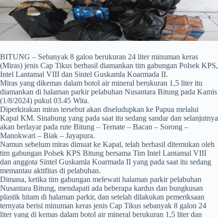
BITUNG – Sebanyak 8 galon berukuran 24 liter minuman keras
(Miras) jenis Cap Tikus berhasil diamankan tim gabungan Polsek KPS,
Intel Lantamal VIII dan Sintel Guskamla Koarmada II.
Miras yang dikemas dalam botol air mineral berukuran 1,5 liter itu
diamankan di halaman parkir pelabuhan Nusantara Bitung pada Kamis
(1/8/2024) pukul 03.45 Wita.
Diperkirakan miras tersebut akan diseludupkan ke Papua melalui
Kapal KM. Sinabung yang pada saat itu sedang sandar dan selanjutnya
akan berlayar pada rute Bitung – Ternate – Bacan – Sorong –
Manokwari – Biak – Jayapura.
Namun sebelum miras dimuat ke Kapal, telah berhasil ditemukan oleh
tim gabungan Polsek KPS Bitung bersama Tim Intel Lantamal VIII
dan anggota Sintel Guskamla Koarmada II yang pada saat itu sedang
memantau aktifitas di pelabuhan.
Dimana, ketika tim gabungan melewati halaman parkir pelabuhan
Nusantara Bitung, mendapati ada beberapa kardus dan bungkusan
plastik hitam di halaman parkir, dan setelah dilakukan pemeriksaan
ternyata berisi minuman keras jenis Cap Tikus sebanyak 8 galon 24
liter yang di kemas dalam botol air mineral berukuran 1,5 liter dan