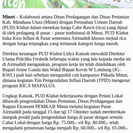
Minut
– Kolaborasi antara Dinas Perdagangan dan Dinas Pertanian
Kab. Minahasa Utara (Minut) dengan Perusahan Umum Daerah
(PUD) Klabat dalam menekan harga Cabe Rawit (rica) yang dijual
di oleh pedagang di pasar – pasar tradisional di Minut, PUD Klabat
buka Kios Inflasi di Pasar sementara Airmadidi khusus mejual rica
dengan harga terjangkau yang termasuk kategori harga murah.
Direktur keuangan PUD Klabat Lidya Katuuk mewakili Direktur
Utama Prilcillia Frederik beberapa waktu yang lalu kepada media ini
di Airmadidi mengatakan, program kerja ini telah diindahkan oleh
Bupati Joune Ganda dan Wakil Bupati Kevin W Lotulung (JG-
KWL) jauh hari sebelum mengambil cuti kampanye Pilkada Minut,
dimana kegiatan Tim Pengendalian Inflasi Daerah (TPID) mengenai
program RICA MAPALUS.
Ungkap Katuuk, PUD Klabat bekerjasama dengan Petani Lokal
dibawah pengendalian Dinas Pertanian, Dinas Perdagangan dan
Bagian Ekonomi PEMKAB Minut melalui kegiatan Pasar
Airmadidi pada tanggal 15 dan tgl 17 Oktober sudah memberikan
dampak positif pada pengendalian harga di pasar dengan semula
Cabai Lokal dengan harga Rp. 75.000,- s/d Rp. 80.000,- telah
mengalami penurunan harga menjadi Rp. 60.000,- s/d Rp. 65.000,-