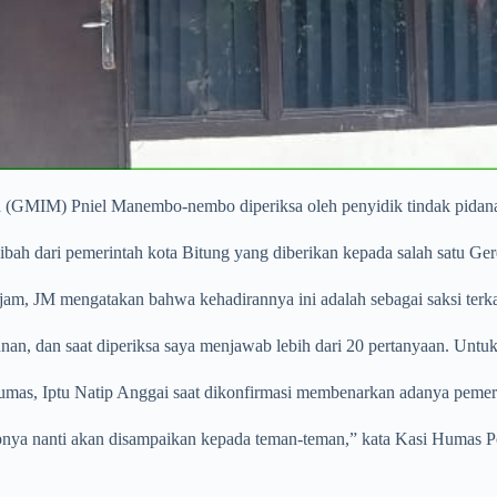
GMIM) Pniel Manembo-nembo diperiksa oleh penyidik tindak pidana ko
ibah dari pemerintah kota Bitung yang diberikan kepada salah satu Ger
3 jam, JM mengatakan bahwa kehadirannya ini adalah sebagai saksi terk
an, dan saat diperiksa saya menjawab lebih dari 20 pertanyaan. Untuk 
umas, Iptu Natip Anggai saat dikonfirmasi membenarkan adanya pemeri
apnya nanti akan disampaikan kepada teman-teman,” kata Kasi Humas Po