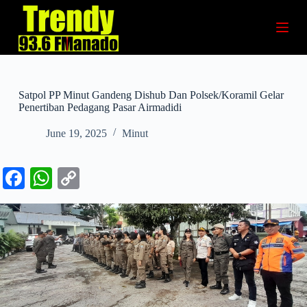
S
k
i
p
t
o
c
Satpol PP Minut Gandeng Dishub Dan Polsek/Koramil Gelar
o
Penertiban Pedagang Pasar Airmadidi
n
t
June 19, 2025
Minut
e
n
t
Fa
W
C
ce
ha
op
bo
ts
y
ok
A
Li
pp
nk