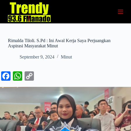
S
k
i
p
t
o
c
Rimalda Tiloli. S.Pd : Ini Awal Kerja Saya Perjuangkan
o
Aspirasi Masyarakat Minut
n
t
September 9, 2024
Minut
e
n
t
Fa
W
C
ce
ha
op
bo
ts
y
ok
A
Li
pp
nk