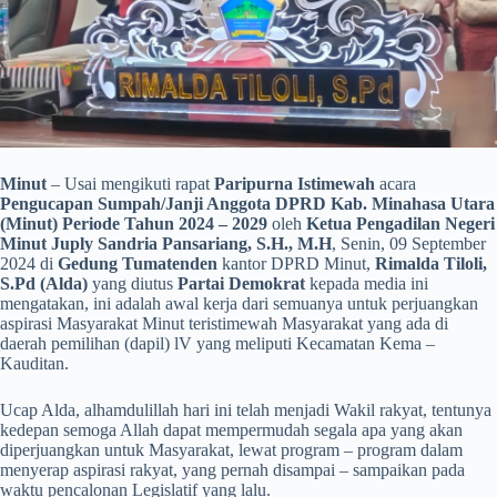
Minut
– Usai mengikuti rapat
Paripurna Istimewah
acara
Pengucapan Sumpah/Janji Anggota DPRD Kab. Minahasa Utara
(Minut)
Periode Tahun 2024 – 2029
oleh
Ketua Pengadilan Negeri
Minut Juply Sandria Pansariang, S.H., M.H
, Senin, 09 September
2024 di
Gedung Tumatenden
kantor DPRD Minut,
Rimalda Tiloli,
S.Pd (Alda)
yang diutus
Partai Demokrat
kepada media ini
mengatakan, ini adalah awal kerja dari semuanya untuk perjuangkan
aspirasi Masyarakat Minut teristimewah Masyarakat yang ada di
daerah pemilihan (dapil) lV yang meliputi Kecamatan Kema –
Kauditan.
Ucap Alda, alhamdulillah hari ini telah menjadi Wakil rakyat, tentunya
kedepan semoga Allah dapat mempermudah segala apa yang akan
diperjuangkan untuk Masyarakat, lewat program – program dalam
menyerap aspirasi rakyat, yang pernah disampai – sampaikan pada
waktu pencalonan Legislatif yang lalu.