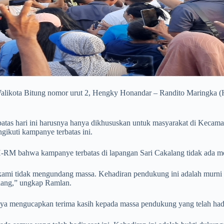
ikota Bitung nomor urut 2, Hengky Honandar – Randito Maringka (H
rbatas hari ini harusnya hanya dikhususkan untuk masyarakat di Keca
ikuti kampanye terbatas ini.
M bahwa kampanye terbatas di lapangan Sari Cakalang tidak ada mobil
i kami tidak mengundang massa. Kehadiran pendukung ini adalah murn
lang,” ungkap Ramlan.
a mengucapkan terima kasih kepada massa pendukung yang telah hadir