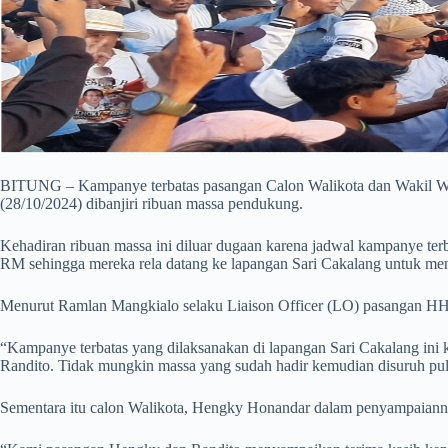
BITUNG – Kampanye terbatas pasangan Calon Walikota dan Wakil Wal
(28/10/2024) dibanjiri ribuan massa pendukung.
Kehadiran ribuan massa ini diluar dugaan karena jadwal kampanye te
RM sehingga mereka rela datang ke lapangan Sari Cakalang untuk meng
Menurut Ramlan Mangkialo selaku Liaison Officer (LO) pasangan HH-R
“Kampanye terbatas yang dilaksanakan di lapangan Sari Cakalang in
Randito. Tidak mungkin massa yang sudah hadir kemudian disuruh pu
Sementara itu calon Walikota, Hengky Honandar dalam penyampaianny