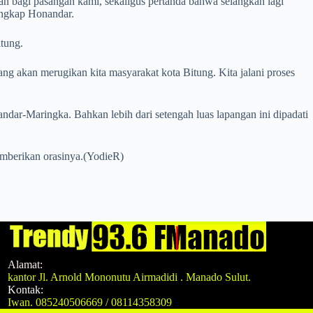
n bagi pasangan kami, sekaligus pertanda bahwa selangkah lagi
ungkap Honandar.
tung.
g akan merugikan kita masyarakat kota Bitung. Kita jalani proses
ndar-Maringka. Bahkan lebih dari setengah luas lapangan ini dipadati
emberikan orasinya.(YodieR)
Alamat:
kantor Jl. Arnold Mononutu Airmadidi . Manado Sulut.
Kontak:
Iwan. 085240506669 / 08114358309