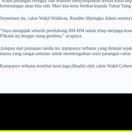
“Kami pasangan Hengky dan Randito menyampaikan terima kasih kepada 
kemenangan akan kita raih. Mari kita terus berdoa kepada Tuhan Yang
Sementara itu, calon Wakil Walikota, Randito Maringka dalam orasiny
“Saya mengajak seluruh pendukung HH-RM untuk tetap menjaga kondusi
Pilkada ini dengan riang gembira,” ucapnya.
Adapun dari pantauan media ini, kampanye terbatas yang dimulai sejak
massa yang sangat antusias untuk mendengarkan orasi pasangan calon 
Kampanye terbatas tersebut turut juga dihadiri oleh calon Wakil Gube