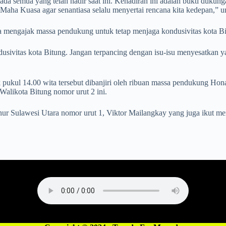
semua yang telah hadir saat ini. Kehadiran ini adalah bukti dukunga
 Maha Kuasa agar senantiasa selalu menyertai rencana kita kedepan,” 
a mengajak massa pendukung untuk tetap menjaga kondusivitas kota Bi
vitas kota Bitung. Jangan terpancing dengan isu-isu menyesatkan yan
 pukul 14.00 wita tersebut dibanjiri oleh ribuan massa pendukung Hona
Walikota Bitung nomor urut 2 ini.
rnur Sulawesi Utara nomor urut 1, Viktor Mailangkay yang juga ikut m