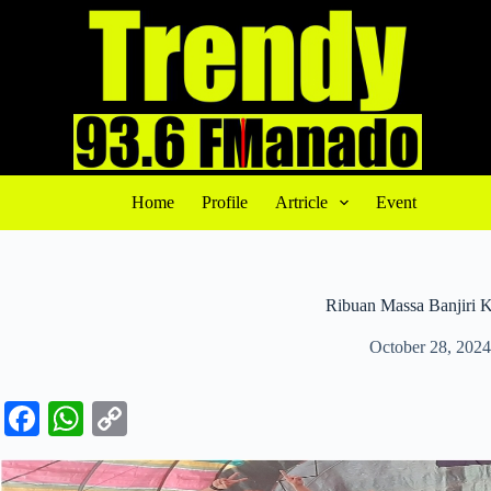
S
k
i
p
t
o
c
o
n
t
Home
Profile
Artricle
Event
e
n
t
Ribuan Massa Banjiri
October 28, 2024
Fa
W
C
ce
ha
op
bo
ts
y