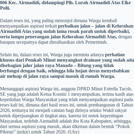
006 Kec. Airmadidi, didampingi Plh. Lurah Airmadidi Atas Elke
Polii.
Dalam reses ini, yang paling menonjol dimana Warga kembali
menyampaikan aspirasi terkait
perbaikan jalan – jalan di Kelurahan
Airmadidi Atas yang sudah lama rusak parah untuk diperbaiki,
serta lampu penerangan jalan Kelurahan Airmadidi Atas,
dengan
harapan secepatnya dapat direalisasikan oleh Pemerintah.
Selain itu, dalam reses ini, Warga juga meminta adanya
perhatian
khusus dari Pemkab Minut menyangkut drainase yang sudah ada
disebagian jalur jalan raya Manado – Bitung yang tidak
berfungsi dengan baik, sehingga bila hujan deras menyebabkan
air meluap di jalan raya sampai masuk di rumah Warga.
Menanggapi aspirasi Warga ini, anggota DPRD Minut Estrella Tacoh,
SE yang juga adalah Ketua Komisi 1 menyampaikan, terima kasih atas
kepedulian Warga Masyarakat yang telah menyampaikan aspirasi pada
reses kali ini, dimana dari hasil reses ini, untuk pembangunan di Tahun
2026, tentunya ini menjadi catatan bagi dirinya selaku Wakil rakyat
untuk diperjuangkan di tingkat atas, karena ini untuk kepentingan
Masyarakat, terlebih Airmadidi adalah ibu Kota Kabupaten, sehingga,
dari semua aspirasi yang masuk, akan dikemas dalam bentuk “Pokok
Pikiran” (pokir) untuk Tahun 2026. (Uky)