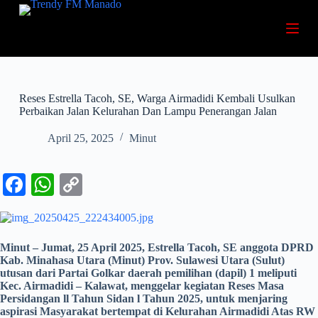
S
k
i
p
t
o
c
Reses Estrella Tacoh, SE, Warga Airmadidi Kembali Usulkan
o
Perbaikan Jalan Kelurahan Dan Lampu Penerangan Jalan
n
t
April 25, 2025
Minut
e
n
t
Fa
W
C
ce
ha
op
bo
ts
y
ok
A
Li
Minut – Jumat, 25 April 2025, Estrella Tacoh, SE anggota DPRD
Kab. Minahasa Utara (Minut) Prov. Sulawesi Utara (Sulut)
pp
nk
utusan dari Partai Golkar daerah pemilihan (dapil) 1 meliputi
Kec. Airmadidi – Kalawat, menggelar kegiatan Reses Masa
Persidangan ll Tahun Sidan l Tahun 2025, untuk menjaring
aspirasi Masyarakat bertempat di Kelurahan Airmadidi Atas RW