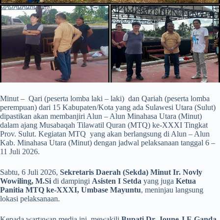
Minut – Qari (peserta lomba laki – laki) dan Qariah (peserta lomba
perempuan) dari 15 Kabupaten/Kota yang ada Sulawesi Utara (Sulut)
dipastikan akan membanjiri Alun – Alun Minahasa Utara (Minut)
dalam ajang Musabaqah Tilawatil Quran (MTQ) ke-XXXI Tingkat
Prov. Sulut. Kegiatan MTQ yang akan berlangsung di Alun – Alun
Kab. Minahasa Utara (Minut) dengan jadwal pelaksanaan tanggal 6 –
11 Juli 2026.
Sabtu, 6 Juli 2026,
Sekretaris Daerah (Sekda) Minut Ir. Novly
Wowiling, M.Si
di dampingi
Asisten I Setda
yang juga
Ketua
Panitia MTQ ke-XXXI, Umbase Mayuntu
, meninjau langsung
lokasi pelaksanaan.
Kepada wartawan media ini, mewakili
Bupati Dr. Joune J.E Ganda