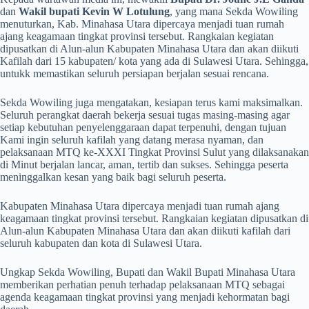
dan
Wakil bupati Kevin W Lotulung
, yang mana Sekda Wowiling
menuturkan, Kab. Minahasa Utara dipercaya menjadi tuan rumah
ajang keagamaan tingkat provinsi tersebut. Rangkaian kegiatan
dipusatkan di Alun-alun Kabupaten Minahasa Utara dan akan diikuti
Kafilah dari 15 kabupaten/ kota yang ada di Sulawesi Utara. Sehingga,
untukk memastikan seluruh persiapan berjalan sesuai rencana.
Sekda Wowiling juga mengatakan, kesiapan terus kami maksimalkan.
Seluruh perangkat daerah bekerja sesuai tugas masing-masing agar
setiap kebutuhan penyelenggaraan dapat terpenuhi, dengan tujuan
Kami ingin seluruh kafilah yang datang merasa nyaman, dan
pelaksanaan MTQ ke-XXXI Tingkat Provinsi Sulut yang dilaksanakan
di Minut berjalan lancar, aman, tertib dan sukses. Sehingga peserta
meninggalkan kesan yang baik bagi seluruh peserta.
Kabupaten Minahasa Utara dipercaya menjadi tuan rumah ajang
keagamaan tingkat provinsi tersebut. Rangkaian kegiatan dipusatkan di
Alun-alun Kabupaten Minahasa Utara dan akan diikuti kafilah dari
seluruh kabupaten dan kota di Sulawesi Utara.
Ungkap Sekda Wowiling, Bupati dan Wakil Bupati Minahasa Utara
memberikan perhatian penuh terhadap pelaksanaan MTQ sebagai
agenda keagamaan tingkat provinsi yang menjadi kehormatan bagi