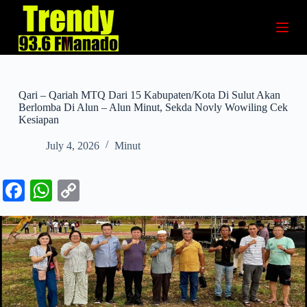
S
k
i
p
t
o
c
Qari – Qariah MTQ Dari 15 Kabupaten/Kota Di Sulut Akan
o
Berlomba Di Alun – Alun Minut, Sekda Novly Wowiling Cek
n
Kesiapan
t
e
July 4, 2026
Minut
n
t
Fa
W
C
ce
ha
op
bo
ts
y
ok
A
Li
pp
nk