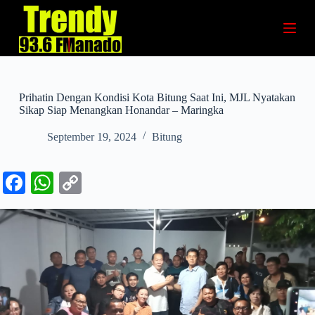
S
k
i
p
t
o
c
Prihatin Dengan Kondisi Kota Bitung Saat Ini, MJL Nyatakan
o
Sikap Siap Menangkan Honandar – Maringka
n
t
September 19, 2024
Bitung
e
n
t
Fa
W
C
ce
ha
op
bo
ts
y
ok
A
Li
pp
nk