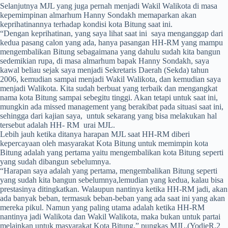
Selanjutnya MJL yang juga pernah menjadi Wakil Walikota di masa
kepemimpinan almarhum Hanny Sondakh memaparkan akan
keprihatinannya terhadap kondisi kota Bitung saat ini.
“Dengan keprihatinan, yang saya lihat saat ini saya menganggap dari
kedua pasang calon yang ada, hanya pasangan HH-RM yang mampu
mengembalikan Bitung sebagaimana yang dahulu sudah kita bangun
sedemikian rupa, di masa almarhum bapak Hanny Sondakh, saya
kawal beliau sejak saya menjadi Sekretaris Daerah (Sekda) tahun
2006, kemudian sampai menjadi Wakil Walikota, dan kemudian saya
menjadi Walikota. Kita sudah berbuat yang terbaik dan mengangkat
nama kota Bitung sampai sebegitu tinggi. Akan tetapi untuk saat ini,
mungkin ada missed management yang berakibat pada situasi saat ini,
sehingga dari kajian saya, untuk sekarang yang bisa melakukan hal
tersebut adalah HH- RM urai MJL.
Lebih jauh ketika ditanya harapan MJL saat HH-RM diberi
kepercayaan oleh masyarakat Kota Bitung untuk memimpin kota
Bitung adalah yang pertama yaitu mengembalikan kota Bitung seperti
yang sudah dibangun sebelumnya.
“Harapan saya adalah yang pertama, mengembalikan Bitung seperti
yang sudah kita bangun sebelumnya,lemudian yang kedua, kalau bisa
prestasinya ditingkatkan. Walaupun nantinya ketika HH-RM jadi, akan
ada banyak beban, termasuk beban-beban yang ada saat ini yang akan
mereka pikul. Namun yang paling utama adalah ketika HH-RM
nantinya jadi Walikota dan Wakil Walikota, maka bukan untuk partai
melainkan untuk masyarakat Kota Bitung,” pungkas MJL.(YodieR.2