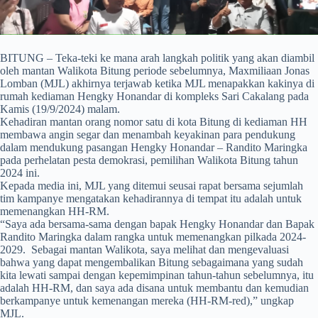
BITUNG – Teka-teki ke mana arah langkah politik yang akan diambil
oleh mantan Walikota Bitung periode sebelumnya, Maxmiliaan Jonas
Lomban (MJL) akhirnya terjawab ketika MJL menapakkan kakinya di
rumah kediaman Hengky Honandar di kompleks Sari Cakalang pada
Kamis (19/9/2024) malam.
Kehadiran mantan orang nomor satu di kota Bitung di kediaman HH
membawa angin segar dan menambah keyakinan para pendukung
dalam mendukung pasangan Hengky Honandar – Randito Maringka
pada perhelatan pesta demokrasi, pemilihan Walikota Bitung tahun
2024 ini.
Kepada media ini, MJL yang ditemui seusai rapat bersama sejumlah
tim kampanye mengatakan kehadirannya di tempat itu adalah untuk
memenangkan HH-RM.
“Saya ada bersama-sama dengan bapak Hengky Honandar dan Bapak
Randito Maringka dalam rangka untuk memenangkan pilkada 2024-
2029. Sebagai mantan Walikota, saya melihat dan mengevaluasi
bahwa yang dapat mengembalikan Bitung sebagaimana yang sudah
kita lewati sampai dengan kepemimpinan tahun-tahun sebelumnya, itu
adalah HH-RM, dan saya ada disana untuk membantu dan kemudian
berkampanye untuk kemenangan mereka (HH-RM-red),” ungkap
MJL.