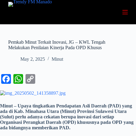
S
k
i
p
t
o
c
Pemkab Minut Terkait Inovasi, JG – KWL Tengah
o
Melakukan Penilaian Kinerja Pada OPD Khusus
n
t
May 2, 2025
Minut
e
n
t
Fa
W
C
ce
ha
op
bo
ts
y
ok
A
Li
Minut – Upaya tingkatkan Pendapatan Asli Daerah (PAD) yang
ada di Kab. Minahasa Utara (Minut) Provinsi Sulawesi Utara
pp
nk
(Sulut) perlu adanya cekatan berupa inovasi dari setiap
Organisasi Perangkat Daerah (OPD) khususnya pada OPD yang
ada bidangnya memberikan PAD.