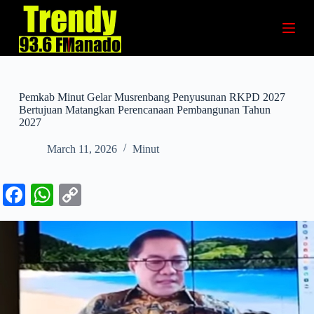
S
k
i
p
t
o
c
Pemkab Minut Gelar Musrenbang Penyusunan RKPD 2027
o
Bertujuan Matangkan Perencanaan Pembangunan Tahun
n
2027
t
e
March 11, 2026
Minut
n
t
Fa
W
C
ce
ha
op
bo
ts
y
ok
A
Li
pp
nk