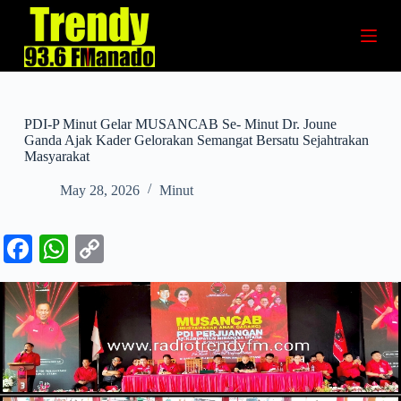
S
k
i
p
t
o
c
PDI-P Minut Gelar MUSANCAB Se- Minut Dr. Joune
o
Ganda Ajak Kader Gelorakan Semangat Bersatu Sejahtrakan
n
Masyarakat
t
e
May 28, 2026
Minut
n
t
Fa
W
C
ce
ha
op
bo
ts
y
ok
A
Li
pp
nk