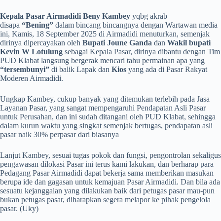
Kepala Pasar Airmadidi Beny Kambey
yqbg akrab
disapa
“Bening”
dalam bincang bincangnya dengan Wartawan media
ini, Kamis, 18 September 2025 di Airmadidi menuturkan, semenjak
dirinya dipercayakan oleh
Bupati Joune Ganda
dan
Wakil bupati
Kevin W Lotulung
sebagai Kepala Pasar, dirinya dibantu dengan Tim
PUD Klabat langsung bergerak mencari tahu permainan apa yang
“tersembunyi”
di balik Lapak dan
Kios
yang ada di Pasar Rakyat
Moderen Airmadidi.
Ungkap Kambey, cukup banyak yang ditemukan terlebih pada Jasa
Layanan Pasar, yang sangat mempengaruhi Pendapatan Asli Pasar
untuk Perusahan, dan ini sudah ditangani oleh PUD Klabat, sehingga
dalam kurun waktu yang singkat semenjak bertugas, pendapatan asli
pasar naik 30% perpasar dari biasanya
Lanjut Kambey, sesuai tugas pokok dan fungsi, pengontrolan sekaligus
pengawasan dilokasi Pasar ini terus kami lakukan, dan berharap para
Pedagang Pasar Airmadidi dapat bekerja sama memberikan masukan
berupa ide dan gagasan untuk kemajuan Pasar Airmadidi. Dan bila ada
sesuatu kejanggalan yang dilakukan baik dari petugas pasar mau-pun
bukan petugas pasar, diharapkan segera melapor ke pihak pengelola
pasar. (Uky)