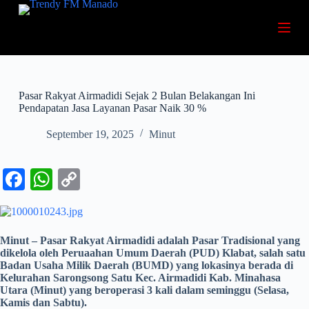
S
k
i
p
t
o
c
Pasar Rakyat Airmadidi Sejak 2 Bulan Belakangan Ini
o
Pendapatan Jasa Layanan Pasar Naik 30 %
n
t
September 19, 2025
Minut
e
n
t
Fa
W
C
ce
ha
op
bo
ts
y
ok
A
Li
Minut – Pasar Rakyat Airmadidi adalah Pasar Tradisional yang
dikelola oleh Peruaahan Umum Daerah (PUD) Klabat, salah satu
pp
nk
Badan Usaha Milik Daerah (BUMD) yang lokasinya berada di
Kelurahan Sarongsong Satu Kec. Airmadidi Kab. Minahasa
Utara (Minut) yang beroperasi 3 kali dalam seminggu (Selasa,
Kamis dan Sabtu).