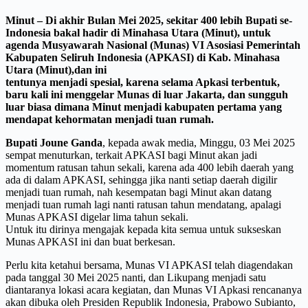
Minut – Di akhir Bulan Mei 2025, sekitar 400 lebih Bupati se-
Indonesia bakal hadir di Minahasa Utara (Minut), untuk
agenda Musyawarah Nasional (Munas) VI Asosiasi Pemerintah
Kabupaten Seliruh Indonesia (APKASI) di Kab. Minahasa
Utara (Minut),dan ini
tentunya menjadi spesial, karena selama Apkasi terbentuk,
baru kali ini menggelar Munas di luar Jakarta, dan sungguh
luar biasa dimana Minut menjadi kabupaten pertama yang
mendapat kehormatan menjadi tuan rumah.
Bupati Joune Ganda
, kepada awak media, Minggu, 03 Mei 2025
sempat menuturkan, terkait APKASI bagi Minut akan jadi
momentum ratusan tahun sekali, karena ada 400 lebih daerah yang
ada di dalam APKASI, sehingga jika nanti setiap daerah digilir
menjadi tuan rumah, nah kesempatan bagi Minut akan datang
menjadi tuan rumah lagi nanti ratusan tahun mendatang, apalagi
Munas APKASI digelar lima tahun sekali.
Untuk itu dirinya mengajak kepada kita semua untuk sukseskan
Munas APKASI ini dan buat berkesan.
Perlu kita ketahui bersama, Munas VI APKASI telah diagendakan
pada tanggal 30 Mei 2025 nanti, dan Likupang menjadi satu
diantaranya lokasi acara kegiatan, dan Munas VI Apkasi rencananya
akan dibuka oleh Presiden Republik Indonesia, Prabowo Subianto,