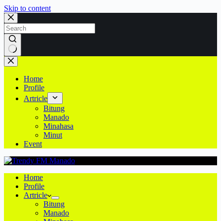
Skip to content
No
results
Home
Profile
Artricle
Bitung
Manado
Minahasa
Minut
Event
Home
Profile
Artricle
Bitung
Manado