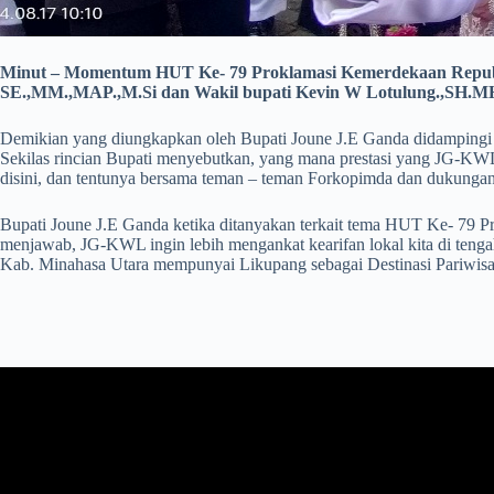
Minut – Momentum HUT Ke- 79 Proklamasi Kemerdekaan Republik
SE.,MM.,MAP.,M.Si dan Wakil bupati Kevin W Lotulung.,SH.MH 
Demikian yang diungkapkan oleh Bupati Joune J.E Ganda didampingi 
Sekilas rincian Bupati menyebutkan, yang mana prestasi yang JG-KW
disini, dan tentunya bersama teman – teman Forkopimda dan dukungan
Bupati Joune J.E Ganda ketika ditanyakan terkait tema HUT Ke- 79 P
menjawab, JG-KWL ingin lebih mengankat kearifan lokal kita di tengah 
Kab. Minahasa Utara mempunyai Likupang sebagai Destinasi Pariwisata