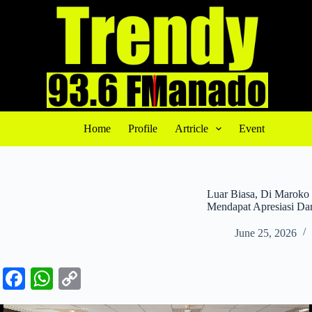
S
k
i
p
t
o
c
o
n
t
Home
Profile
Artricle
Event
e
n
t
Luar Biasa, Di Maroko
Mendapat Apresiasi 
June 25, 2026
Fa
W
C
ce
ha
op