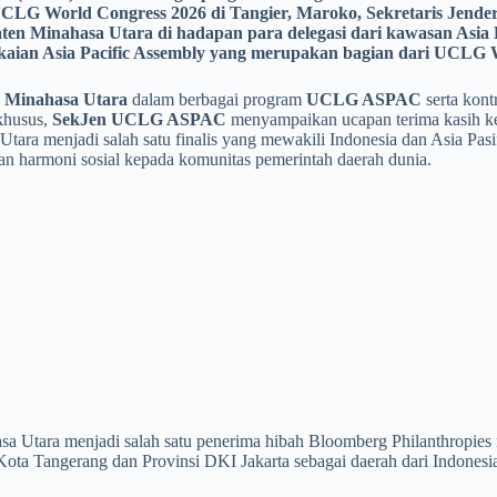
CLG World Congress 2026 di Tangier, Maroko, Sekretaris Jende
en Minahasa Utara di hadapan para delegasi dari kawasan Asia 
kaian Asia Pacific Assembly yang merupakan bagian dari UCLG 
n
Minahasa Utara
dalam berbagai program
UCLG ASPAC
serta kontr
 khusus,
SekJen UCLG ASPAC
menyampaikan ucapan terima kasih 
Utara menjadi salah satu finalis yang mewakili Indonesia dan Asia Pasi
 harmoni sosial kepada komunitas pemerintah daerah dunia.
 Utara menjadi salah satu penerima hibah Bloomberg Philanthropies m
ota Tangerang dan Provinsi DKI Jakarta sebagai daerah dari Indone