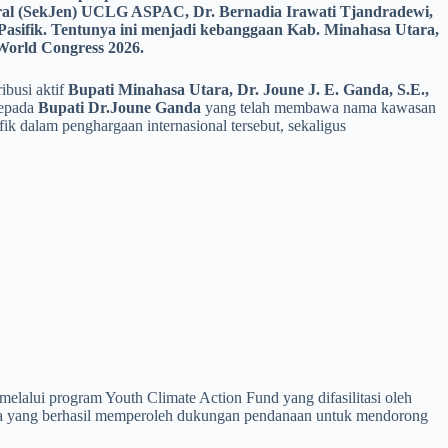
ral (SekJen) UCLG ASPAC, Dr. Bernadia Irawati Tjandradewi,
Pasifik. Tentunya ini menjadi kebanggaan Kab. Minahasa Utara,
World Congress 2026.
ibusi aktif
Bupati Minahasa Utara, Dr. Joune J. E. Ganda, S.E.,
kepada
Bupati Dr.Joune Ganda
yang telah membawa nama kawasan
fik dalam penghargaan internasional tersebut, sekaligus
elalui program Youth Climate Action Fund yang difasilitasi oleh
sia yang berhasil memperoleh dukungan pendanaan untuk mendorong