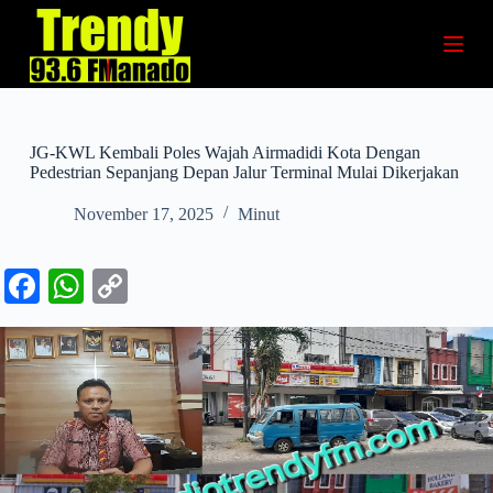
S
k
i
p
t
o
c
JG-KWL Kembali Poles Wajah Airmadidi Kota Dengan
o
Pedestrian Sepanjang Depan Jalur Terminal Mulai Dikerjakan
n
t
November 17, 2025
Minut
e
n
t
Fa
W
C
ce
ha
op
bo
ts
y
ok
A
Li
pp
nk