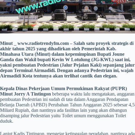
Minut _ www.radiotrendyfm.com – Salah satu proyek strategis di
akhir tahun 2025 yang dihadirkan oleh Pemerintah Kab.
Minahasa Utara (Minut) dalam kepemimpinan Bupati Joune
Ganda dan Wakil bupati Kevin W Lotulung (JG-KWL) saat ini,
yakni pembuatan Pedestrian (Jalur Pejalan Kaki) sepanjang jalur
depan Terminal Airmadidi. Dengan adanya Pedestrian ini, wajah
Airmadidi Kota tentunya akan terlihat cantik dan elegan.
Kepala Dinas Pekerjaan Umum Permukiman
Rakyat (PUPR)
Minut Jorry A Tintingon
beberapa waktu lalu mengatakan, anggaran
pembuatan Pedestrian ini sudah di tata dalam Anggaran Pendapatan
Belanja Daerah (APBD) Perubahan Tahun Anggaran 2025 sebesar 4,5
Miliard Rupiah, dan nantinya ada fasilitas lain yang akan dibangun
disamping jalur Pedestrian yaitu Toilet umum menggunakan Toilet
duduk.
Lanjut Kadis Tintingon, mengejar ketinggalan peradaban, nantinya ada