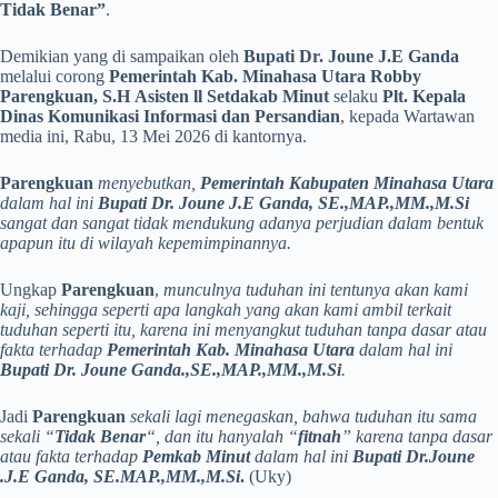
Tidak Benar”
.
Demikian yang di sampaikan oleh
Bupati Dr. Joune J.E Ganda
melalui corong
Pemerintah Kab. Minahasa Utara Robby
Parengkuan, S.H
Asisten ll Setdakab Minut
selaku
Plt. Kepala
Dinas Komunikasi Informasi dan Persandian
, kepada Wartawan
media ini, Rabu, 13 Mei 2026 di kantornya.
Parengkuan
menyebutkan,
Pemerintah Kabupaten Minahasa Utara
dalam hal ini
Bupati Dr. Joune J.E Ganda, SE.,MAP.,MM.,M.Si
sangat dan sangat tidak mendukung adanya perjudian dalam bentuk
apapun itu di wilayah kepemimpinannya.
Ungkap
Parengkuan
,
munculnya tuduhan ini tentunya akan kami
kaji, sehingga seperti apa langkah yang akan kami ambil terkait
tuduhan seperti itu, karena ini menyangkut tuduhan tanpa dasar atau
fakta terhadap
Pemerintah Kab. Minahasa Utara
dalam hal ini
Bupati Dr. Joune Ganda.,SE.,MAP.,MM.,M.Si
.
Jadi
Parengkuan
sekali lagi menegaskan, bahwa tuduhan itu sama
sekali “
Tidak Benar
“, dan itu hanyalah “
fitnah
” karena tanpa dasar
atau fakta terhadap
Pemkab Minut
dalam hal ini
Bupati Dr.Joune
.J.E Ganda, SE.MAP.,MM.,M.Si
.
(Uky)