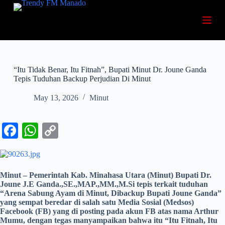
S
k
i
p
t
o
c
“Itu Tidak Benar, Itu Fitnah”, Bupati Minut Dr. Joune Ganda
o
Tepis Tuduhan Backup Perjudian Di Minut
n
t
May 13, 2026
Minut
e
n
t
Fa
W
C
ce
ha
op
bo
ts
y
ok
A
Li
Minut – Pemerintah Kab. Minahasa Utara (Minut) Bupati Dr.
Joune J.E Ganda.,SE.,MAP.,MM.,M.Si tepis terkait tuduhan
pp
nk
“Arena Sabung Ayam di Minut, Dibackup Bupati Joune Ganda”
yang sempat beredar di salah satu Media Sosial (Medsos)
Facebook (FB) yang di posting pada akun FB atas nama Arthur
Mumu, dengan tegas manyampaikan bahwa itu “Itu Fitnah, Itu