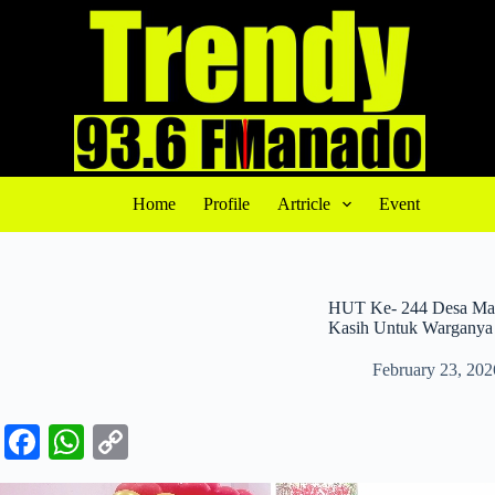
S
k
i
p
t
o
c
o
n
t
Home
Profile
Artricle
Event
e
n
t
HUT Ke- 244 Desa Map
Kasih Untuk Warganya
February 23, 202
Fa
W
C
ce
ha
op