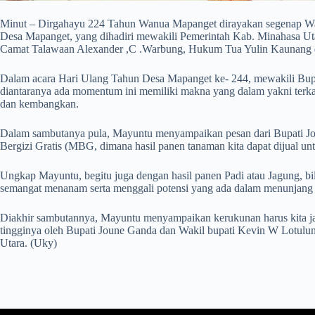
Minut – Dirgahayu 224 Tahun Wanua Mapanget dirayakan segenap War
Desa Mapanget, yang dihadiri mewakili Pemerintah Kab. Minahasa U
Camat Talawaan Alexander ,C .Warbung, Hukum Tua Yulin Kaunang da
Dalam acara Hari Ulang Tahun Desa Mapanget ke- 244, mewakili Bup
diantaranya ada momentum ini memiliki makna yang dalam yakni terkait
dan kembangkan.
Dalam sambutanya pula, Mayuntu menyampaikan pesan dari Bupati Jou
Bergizi Gratis (MBG, dimana hasil panen tanaman kita dapat dijual
Ungkap Mayuntu, begitu juga dengan hasil panen Padi atau Jagung, bi
semangat menanam serta menggali potensi yang ada dalam menunjang 
Diakhir sambutannya, Mayuntu menyampaikan kerukunan harus kita jag
tingginya oleh Bupati Joune Ganda dan Wakil bupati Kevin W Lotul
Utara. (Uky)