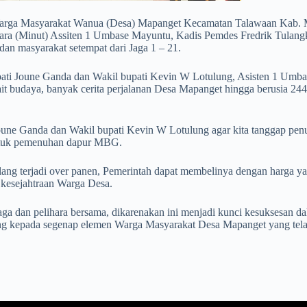
ga Masyarakat Wanua (Desa) Mapanget Kecamatan Talawaan Kab. Minah
tara (Minut) Assiten 1 Umbase Mayuntu, Kadis Pemdes Fredrik Tula
n masyarakat setempat dari Jaga 1 – 21.
ati Joune Ganda dan Wakil bupati Kevin W Lotulung, Asisten 1 Umb
 budaya, banyak cerita perjalanan Desa Mapanget hingga berusia 244 Ta
ne Ganda dan Wakil bupati Kevin W Lotulung agar kita tanggap penuh
 untuk pemenuhan dapur MBG.
lang terjadi over panen, Pemerintah dapat membelinya dengan harga y
kesejahtraan Warga Desa.
a dan pelihara bersama, dikarenakan ini menjadi kunci kesuksesan d
ung kepada segenap elemen Warga Masyarakat Desa Mapanget yang te