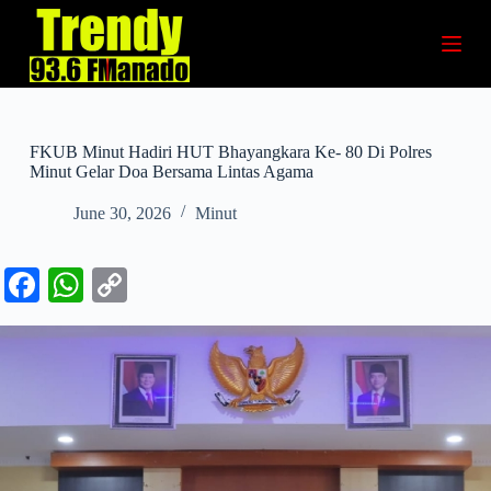
S
k
i
p
t
o
c
FKUB Minut Hadiri HUT Bhayangkara Ke- 80 Di Polres
o
Minut Gelar Doa Bersama Lintas Agama
n
t
June 30, 2026
Minut
e
n
t
Fa
W
C
ce
ha
op
bo
ts
y
ok
A
Li
pp
nk