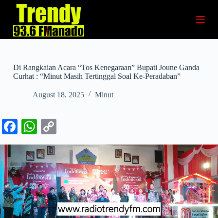
S
k
i
p
t
o
c
Di Rangkaian Acara “Tos Kenegaraan” Bupati Joune Ganda
o
Curhat : “Minut Masih Tertinggal Soal Ke-Peradaban”
n
t
August 18, 2025
Minut
e
n
t
Fa
W
C
ce
ha
op
bo
ts
y
ok
A
Li
pp
nk