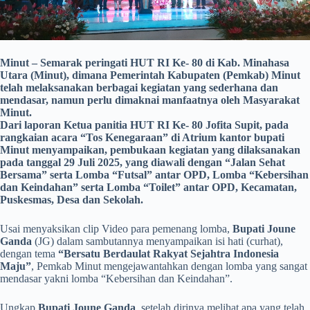
Minut – Semarak peringati HUT RI Ke- 80 di Kab. Minahasa
Utara (Minut), dimana Pemerintah Kabupaten (Pemkab) Minut
telah melaksanakan berbagai kegiatan yang sederhana dan
mendasar, namun perlu dimaknai manfaatnya oleh Masyarakat
Minut.
Dari laporan Ketua panitia HUT RI Ke- 80 Jofita Supit, pada
rangkaian acara “Tos Kenegaraan” di Atrium kantor bupati
Minut menyampaikan, pembukaan kegiatan yang dilaksanakan
pada tanggal 29 Juli 2025, yang diawali dengan “Jalan Sehat
Bersama” serta Lomba “Futsal” antar OPD, Lomba “Kebersihan
dan Keindahan” serta Lomba “Toilet” antar OPD, Kecamatan,
Puskesmas, Desa dan Sekolah.
Usai menyaksikan clip Video para pemenang lomba,
Bupati Joune
Ganda
(JG) dalam sambutannya menyampaikan isi hati (curhat),
dengan tema
“Bersatu Berdaulat Rakyat Sejahtra Indonesia
Maju”
, Pemkab Minut mengejawantahkan dengan lomba yang sangat
mendasar yakni lomba “Kebersihan dan Keindahan”.
Ungkap
Bupati Joune Ganda
, setelah dirinya melihat apa yang telah