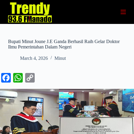
S
k
i
p
t
o
c
Bupati Minut Joune J.E Ganda Berhasil Raih Gelar Doktor
o
Ilmu Pemerintahan Dalam Negeri
n
t
March 4, 2026
Minut
e
n
t
Fa
W
C
ce
ha
op
bo
ts
y
ok
A
Li
pp
nk